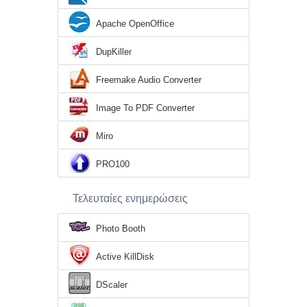
Apache OpenOffice
DupKiller
Freemake Audio Converter
Image To PDF Converter
Miro
PRO100
Τελευταίες ενημερώσεις
Photo Booth
Active KillDisk
DScaler