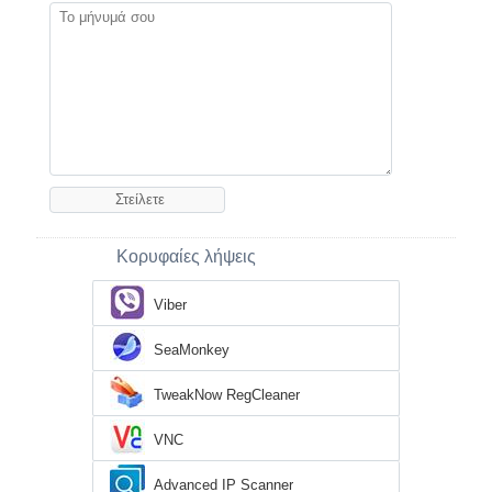
Κορυφαίες λήψεις
Viber
SeaMonkey
TweakNow RegCleaner
VNC
Advanced IP Scanner