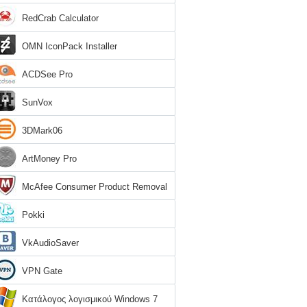
RedCrab Calculator
OMN IconPack Installer
ACDSee Pro
SunVox
3DMark06
ArtMoney Pro
McAfee Consumer Product Removal
Tool
Pokki
VkAudioSaver
VPN Gate
Κατάλογος λογισμικού Windows 7