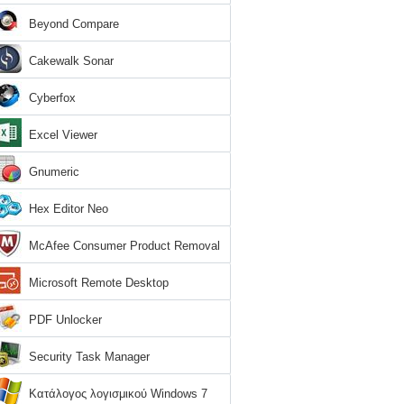
Beyond Compare
Cakewalk Sonar
Cyberfox
Excel Viewer
Gnumeric
Hex Editor Neo
McAfee Consumer Product Removal
Tool
Microsoft Remote Desktop
PDF Unlocker
Security Task Manager
Κατάλογος λογισμικού Windows 7