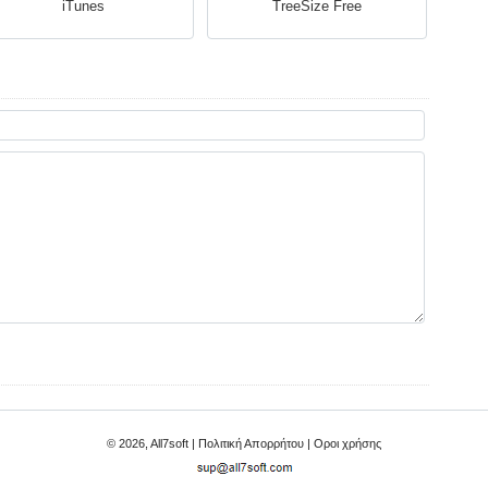
iTunes
TreeSize Free
© 2026, All7soft |
Πολιτική Απορρήτου
|
Οροι χρήσης