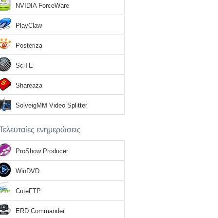
NVIDIA ForceWare
PlayClaw
Posteriza
SciTE
Shareaza
SolveigMM Video Splitter
Τελευταίες ενημερώσεις
ProShow Producer
WinDVD
CuteFTP
ERD Commander