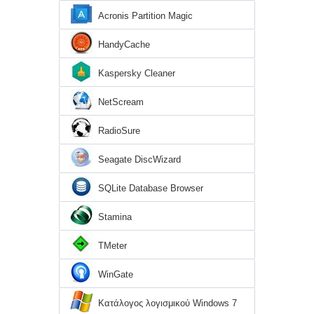
Acronis Partition Magic
HandyCache
Kaspersky Cleaner
NetScream
RadioSure
Seagate DiscWizard
SQLite Database Browser
Stamina
TMeter
WinGate
Κατάλογος λογισμικού Windows 7