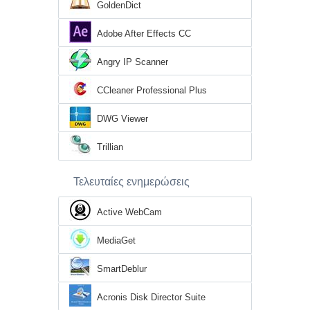
GoldenDict
Adobe After Effects CC
Angry IP Scanner
CCleaner Professional Plus
DWG Viewer
Trillian
Τελευταίες ενημερώσεις
Active WebCam
MediaGet
SmartDeblur
Acronis Disk Director Suite