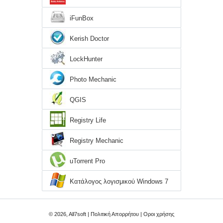
iFunBox
Kerish Doctor
LockHunter
Photo Mechanic
QGIS
Registry Life
Registry Mechanic
uTorrent Pro
Κατάλογος λογισμικού Windows 7
© 2026, All7soft |
Πολιτική Απορρήτου
|
Οροι χρήσης