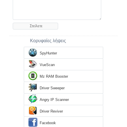
Κορυφαίες λήψεις
SpyHunter
VueScan
Mz RAM Booster
Driver Sweeper
Angry IP Scanner
Driver Reviver
Facebook