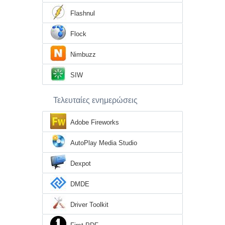
Flashnul
Flock
Nimbuzz
SIW
Τελευταίες ενημερώσεις
Adobe Fireworks
AutoPlay Media Studio
Dexpot
DMDE
Driver Toolkit