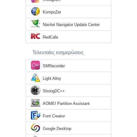
KompoZer
Navitel Navigator Update Center
RedCafe
Τελευταίες ενημερώσεις
SMRecorder
Light Alloy
StrongDC++
AOMEI Partition Assistant
Font Creator
Google Desktop