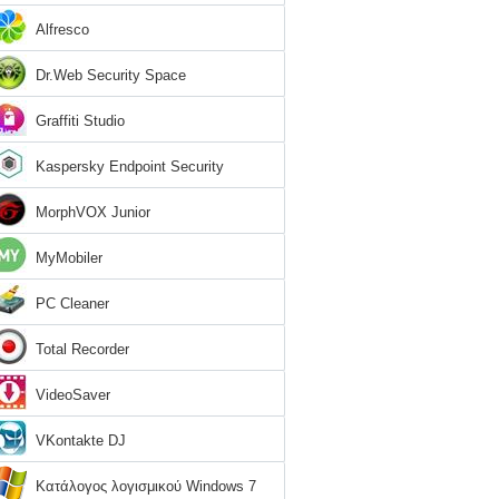
Alfresco
Dr.Web Security Space
Graffiti Studio
Kaspersky Endpoint Security
MorphVOX Junior
MyMobiler
PC Cleaner
Total Recorder
VideoSaver
VKontakte DJ
Κατάλογος λογισμικού Windows 7