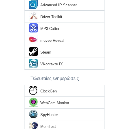
Advanced IP Scanner
Driver Toolkit
MP3 Cutter
muvee Reveal
Steam
VKontakte DJ
Τελευταίες ενημερώσεις
ClockGen
WebCam Monitor
SpyHunter
MemTest