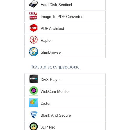
Hard Disk Sentinel
Image To PDF Converter
PDF Architect
Raptor
SlimBrowser
Τελευταίες ενημερώσεις
DivX Player
WebCam Monitor
Dicter
Blank And Secure
3DP Net