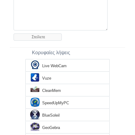
Κορυφαίες λήψεις
Live WebCam
Vuze
CleanMem
SpeedUpMyPC
BlueSoleil
GeoGebra