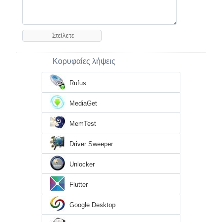
Κορυφαίες λήψεις
Rufus
MediaGet
MemTest
Driver Sweeper
Unlocker
Flutter
Google Desktop