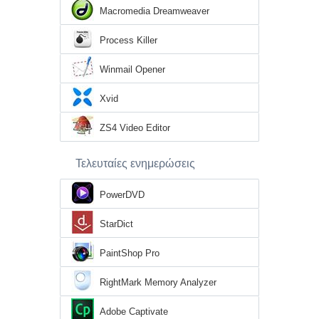
Macromedia Dreamweaver
Process Killer
Winmail Opener
Xvid
ZS4 Video Editor
Τελευταίες ενημερώσεις
PowerDVD
StarDict
PaintShop Pro
RightMark Memory Analyzer
Adobe Captivate