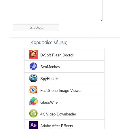
Κορυφαίες λήψεις
D-Soft Flash Doctor
SeaMonkey
SpyHunter
FastStone Image Viewer
GlassWire
4K Video Downloader
Adobe After Effects